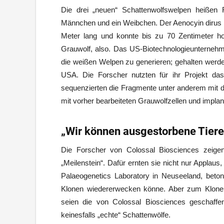
Die drei „neuen“ Schattenwolfswelpen heiße
Männchen und ein Weibchen. Der Aenocyin dirus kl
Meter lang und konnte bis zu 70 Zentimeter ho
Grauwolf, also. Das US-Biotechnologieunterne
die weißen Welpen zu generieren; gehalten werd
USA. Die Forscher nutzten für ihr Projekt da
sequenzierten die Fragmente unter anderem mit
mit vorher bearbeiteten Grauwolfzellen und implan
„Wir können ausgestorbene Tiere 
Die Forscher von Colossal Biosciences zeigen
„Meilenstein“. Dafür ernten sie nicht nur Applau
Palaeogenetics Laboratory in Neuseeland, beto
Klonen wiedererwecken könne. Aber zum Klonen
seien die von Colossal Biosciences geschaffe
keinesfalls „echte“ Schattenwölfe.