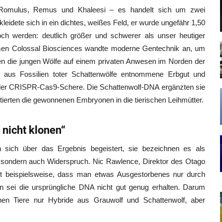
n Romulus, Remus und Khaleesi – es handelt sich um zwei
eidete sich in ein dichtes, weißes Feld, er wurde ungefähr 1,50
ch werden: deutlich größer und schwerer als unser heutiger
hmen Colossal Biosciences wandte moderne Gentechnik an, um
en die jungen Wölfe auf einem privaten Anwesen im Norden der
s aus Fossilien toter Schattenwölfe entnommene Erbgut und
 der CRISPR-Cas9-Schere. Die Schattenwolf-DNA ergänzten sie
tierten die gewonnenen Embryonen in die tierischen Leihmütter.
nicht klonen“
 sich über das Ergebnis begeistert, sie bezeichnen es als
s, sondern auch Widerspruch. Nic Rawlence, Direktor des Otago
nt beispielsweise, dass man etwas Ausgestorbenes nur durch
 sei die ursprüngliche DNA nicht gut genug erhalten. Darum
nen Tiere nur Hybride aus Grauwolf und Schattenwolf, aber