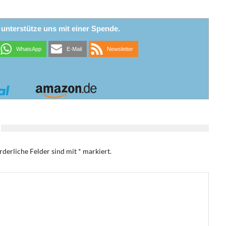
r unterstütze uns mit einer Spende.
WhatsApp
E-Mail
Newsletter
rderliche Felder sind mit
*
markiert.