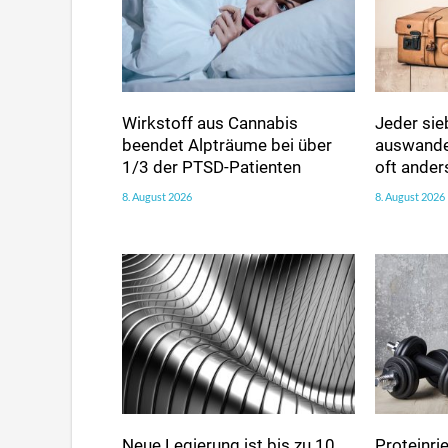
Wirkstoff aus Cannabis
Jeder sie
beendet Alpträume bei über
auswander
1/3 der PTSD-Patienten
oft ander
8. August 2026
8. August 2026
Neue Legierung ist bis zu 10
Proteinri