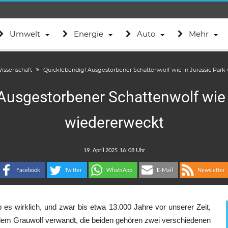
Umwelt
Energie
Auto
Mehr
issenschaft
Quicklebendig! Ausgestorbener Schattenwolf wie in Jurassic Par
Ausgestorbener Schattenwolf wie 
wiedererweckt
.
:
Facebook
Twitter
WhatsApp
E-Mail
Newsletter
es wirklich, und zwar bis etwa 13.000 Jahre vor unserer Zeit,
it dem Grauwolf verwandt, die beiden gehören zwei verschiedenen