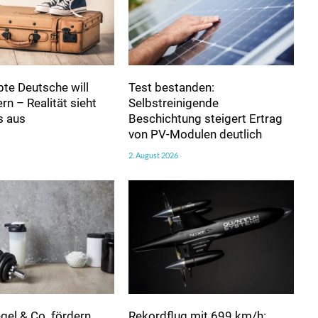
bte Deutsche will
Test bestanden:
n – Realität sieht
Selbstreinigende
s aus
Beschichtung steigert Ertrag
von PV-Modulen deutlich
2. August 2026
egel & Co. fördern
Rekordflug mit 699 km/h: