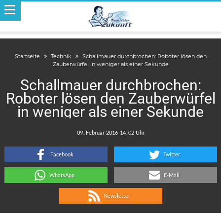
Startseite
Technik
Schallmauer durchbrochen: Roboter lösen den
Zauberwürfel in weniger als einer Sekunde
Schallmauer durchbrochen:
Roboter lösen den Zauberwürfel
in weniger als einer Sekunde
.
:
Facebook
Twitter
WhatsApp
E-Mail
Newsletter