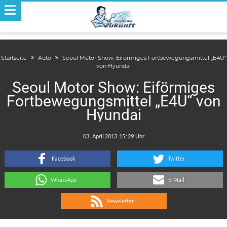
Startseite
Auto
Seoul Motor Show: Eiförmiges Fortbewegungsmittel „E4U“
von Hyundai
Seoul Motor Show: Eiförmiges
Fortbewegungsmittel „E4U“ von
Hyundai
.
:
Facebook
Twitter
WhatsApp
E-Mail
Newsletter