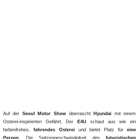
Auf der
Seoul Motor Show
überrascht
Hyundai
mit einem
Osterei-inspirierten Gefährt. Der
E4U
schaut aus wie ein
farbenfrohes,
fahrendes Osterei
und bietet Platz für
eine
Person
. Die Spitzengeschwindigkeit des
futuristischen