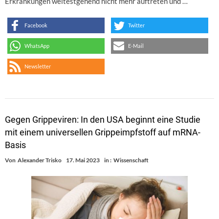
Erkrankungen weitestgehend nicht mehr auftreten und …
Facebook
Twitter
WhatsApp
E-Mail
Newsletter
Gegen Grippeviren: In den USA beginnt eine Studie
mit einem universellen Grippeimpfstoff auf mRNA-
Basis
Von
Alexander Trisko
17. Mai 2023
in :
Wissenschaft