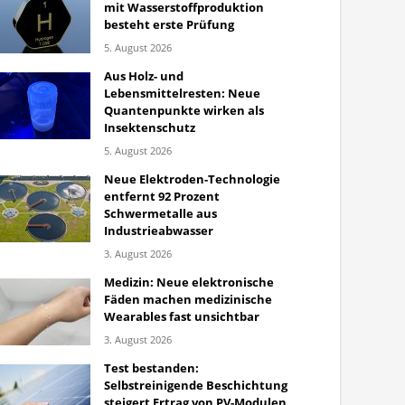
mit Wasserstoffproduktion
besteht erste Prüfung
5. August 2026
Aus Holz- und
Lebensmittelresten: Neue
Quantenpunkte wirken als
Insektenschutz
5. August 2026
Neue Elektroden-Technologie
entfernt 92 Prozent
Schwermetalle aus
Industrieabwasser
3. August 2026
Medizin: Neue elektronische
Fäden machen medizinische
Wearables fast unsichtbar
3. August 2026
Test bestanden:
Selbstreinigende Beschichtung
steigert Ertrag von PV-Modulen