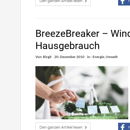
Den ganzen Artikel lesen
F
BreezeBreaker – Wind
Hausgebrauch
Von
Birgit
20. Dezember 2010
in :
Energie
,
Umwelt
Den ganzen Artikel lesen
F