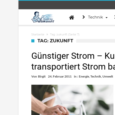
Technik
Startseite
Tag: zukunft
(Seite 7)
TAG: ZUKUNFT
Günstiger Strom – Kun
transportiert Strom 
Von
Birgit
24. Februar 2011
in :
Energie
,
Technik
,
Umwelt