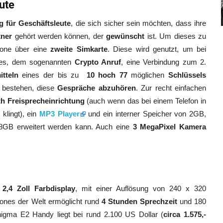
ute
g für Geschäftsleute
, die sich sicher sein möchten, dass ihre
tner
gehört werden können, der
gewünscht
ist. Um dieses zu
hone über eine
zweite Simkarte
. Diese wird genutzt, um bei
es, dem sogenannten
Crypto Anruf
, eine Verbindung zum 2.
tteln
eines der bis zu
10 hoch 77
möglichen
Schlüssels
bestehen, diese
Gespräche abzuhören
. Zur recht einfachen
th Freisprecheinrichtung
(auch wenn das bei einem Telefon in
klingt), ein
MP3 Player
und ein interner Speicher von 2GB,
8GB erweitert werden kann. Auch eine
3 MegaPixel Kamera
n
2,4 Zoll Farbdisplay
, mit einer Auflösung von 240 x 320
nes der Welt ermöglicht rund
4 Stunden Sprechzeit
und 180
igma E2 Handy liegt bei rund 2.100 US Dollar (
circa 1.575,-