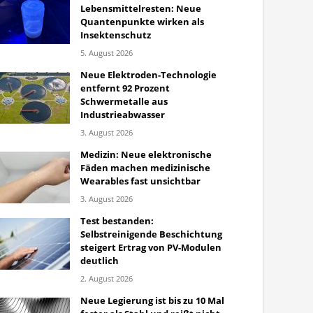
Lebensmittelresten: Neue
Quantenpunkte wirken als
Insektenschutz
5. August 2026
Neue Elektroden-Technologie
entfernt 92 Prozent
Schwermetalle aus
Industrieabwasser
3. August 2026
Medizin: Neue elektronische
Fäden machen medizinische
Wearables fast unsichtbar
3. August 2026
Test bestanden:
Selbstreinigende Beschichtung
steigert Ertrag von PV-Modulen
deutlich
2. August 2026
Neue Legierung ist bis zu 10 Mal