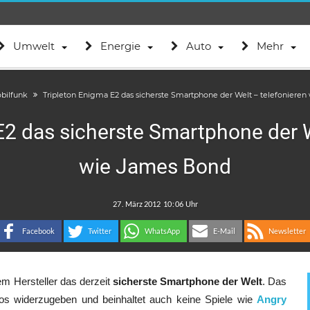
Umwelt
Energie
Auto
Mehr
bilfunk
Tripleton Enigma E2 das sicherste Smartphone der Welt – telefoniere
E2 das sicherste Smartphone der W
wie James Bond
.
:
Facebook
Twitter
WhatsApp
E-Mail
Newsletter
dem Hersteller das derzeit
sicherste Smartphone der Welt
. Das
eos widerzugeben und beinhaltet auch keine Spiele wie
Angry