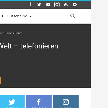
Gutscheine
n wie James Bond
elt – telefonieren