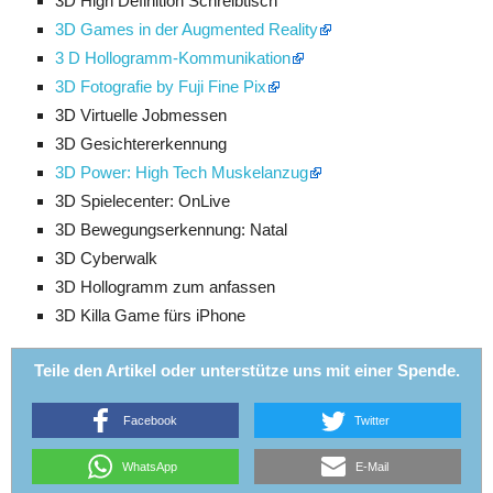
3D High Definition Schreibtisch
3D Games in der Augmented Reality
3 D Hollogramm-Kommunikation
3D Fotografie by Fuji Fine Pix
3D Virtuelle Jobmessen
3D Gesichtererkennung
3D Power: High Tech Muskelanzug
3D Spielecenter: OnLive
3D Bewegungserkennung: Natal
3D Cyberwalk
3D Hollogramm zum anfassen
3D Killa Game fürs iPhone
Teile den Artikel oder unterstütze uns mit einer Spende.
Facebook
Twitter
WhatsApp
E-Mail