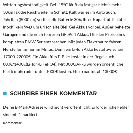
Witterungsbeständigkeit. Bei -15°C läuft da fast gar nicht’s mehr.
30km lag die Reichweite im Schnitt. Kalt war es im Auto auch.
Jährlich (8000km) verliert die Batterie 30% ihrer Kapazität. Es führt
(noch) kein Weg um urisch alte Blei-Gel Akkus vorbei. Außer beheizte
Garagen und die noch teureren LiFePo4 Akkus. Die den Preis eines
kompletten BMW 5er entsprechen. Mit jeden Elektroauto fahren
Hersteller immer im Minus. Denn ein Li-Ion Akku kostet zwischen
17000-22000€. Ein Akku fürs E-Bike kostet in der Regel auch
800€/1400€(Li-Ion/LiFePO4). Mit 300€/Akku würden ordentliche
Elektrofahrräder unter 1000€ kosten. Elektroautos ab 13000€.
SCHREIBE EINEN KOMMENTAR
Deine E-Mail-Adresse wird nicht veröffentlicht.
Erforderliche Felder
sind mit
*
markiert.
Kommentar