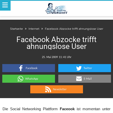
Startseite
Internet
Facebook Abzocke trifft ahnungslose User
Facebook Abzocke trifft
ahnungslose User
.
:
Facebook
Twitter
WhatsApp
E-Mail
Newsletter
Die Social Networking Plattform
Faceook
ist momentan unter