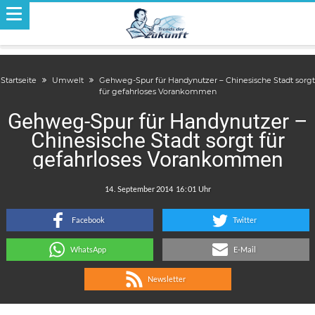
Startseite
Umwelt
Gehweg-Spur für Handynutzer – Chinesische Stadt sorgt
für gefahrloses Vorankommen
Gehweg-Spur für Handynutzer –
Chinesische Stadt sorgt für
gefahrloses Vorankommen
.
:
Facebook
Twitter
WhatsApp
E-Mail
Newsletter