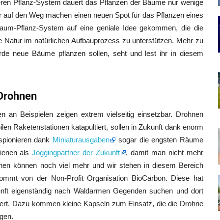
eren Pflanz-System dauert das Pflanzen der Bäume nur wenige
 auf den Weg machen einen neuen Spot für das Pflanzen eines
um-Pflanz-System auf eine geniale Idee gekommen, die die
e Natur im natürlichen Aufbauprozess zu unterstützen. Mehr zu
iarde neue Bäume pflanzen sollen, seht und lest ihr in diesem
 Drohnen
 an Beispielen zeigen extrem vielseitig einsetzbar. Drohnen
 Raketenstationen katapultiert, sollen in Zukunft dank enorm
spionieren dank
Miniaturausgaben
sogar die engsten Räume
dienen als
Joggingpartner der Zukunft
, damit man nicht mehr
nen können noch viel mehr und wir stehen in diesem Bereich
kommt von der Non-Profit Organisation BioCarbon. Diese hat
ukunft eigenständig nach Waldarmen Gegenden suchen und dort
iert. Dazu kommen kleine Kapseln zum Einsatz, die die Drohne
gen.