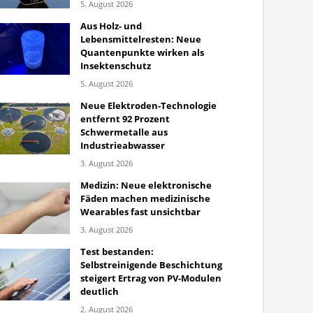
5. August 2026
Aus Holz- und
Lebensmittelresten: Neue
Quantenpunkte wirken als
Insektenschutz
5. August 2026
Neue Elektroden-Technologie
entfernt 92 Prozent
Schwermetalle aus
Industrieabwasser
3. August 2026
Medizin: Neue elektronische
Fäden machen medizinische
Wearables fast unsichtbar
3. August 2026
Test bestanden:
Selbstreinigende Beschichtung
steigert Ertrag von PV-Modulen
deutlich
2. August 2026