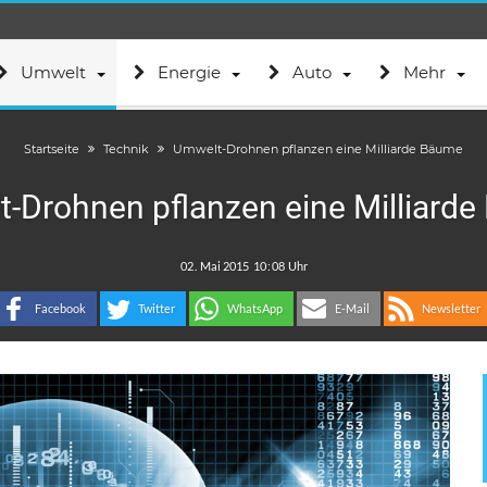
Umwelt
Energie
Auto
Mehr
Startseite
Technik
Umwelt-Drohnen pflanzen eine Milliarde Bäume
-Drohnen pflanzen eine Milliard
.
:
Facebook
Twitter
WhatsApp
E-Mail
Newsletter