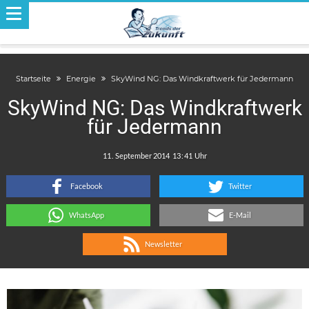
Startseite
Energie
SkyWind NG: Das Windkraftwerk für Jedermann
SkyWind NG: Das Windkraftwerk
für Jedermann
.
:
Facebook
Twitter
WhatsApp
E-Mail
Newsletter