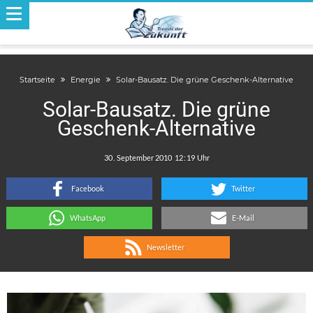
Startseite
Energie
Solar-Bausatz. Die grüne Geschenk-Alternative
Solar-Bausatz. Die grüne
Geschenk-Alternative
.
:
Facebook
Twitter
WhatsApp
E-Mail
Newsletter