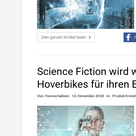
Den ganzen Artikel lesen
F
Science Fiction wird w
Hoverbikes für ihren 
Von
Yvonne Salmen
11. November 2018
in :
Produkttrend