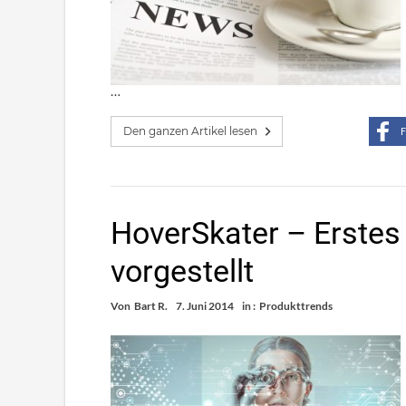
…
Den ganzen Artikel lesen
F
HoverSkater – Erstes
vorgestellt
Von
Bart R.
7. Juni 2014
in :
Produkttrends