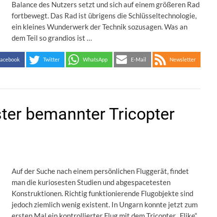
Balance des Nutzers setzt und sich auf einem größeren Rad
fortbewegt. Das Rad ist übrigens die Schlüsseltechnologie,
ein kleines Wunderwerk der Technik sozusagen. Was an
dem Teil so grandios ist …
acebook
Twitter
WhatsApp
E-Mail
Newsletter
ster bemannter Tricopter
Auf der Suche nach einem persönlichen Fluggerät, findet
man die kuriosesten Studien und abgespacetesten
Konstruktionen. Richtig funktionierende Flugobjekte sind
jedoch ziemlich wenig existent. In Ungarn konnte jetzt zum
ersten Mal ein kontrollierter Flug mit dem Tricopter „Flike“