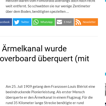
meisten waren vom Filmvorbild allerdings doch noch recht
weit entfernt. So schwebten sie nur wenige Zentimeter
über dem Boden, benötigten speziellen …
acebook
Twitter
WhatsApp
E-Mail
Newsletter
er Ärmelkanal wurde
overboard überquert (mit
Am 25. Juli 1909 gelang dem Franzosen Louis Blériot eine
beeindruckende Pionierleistung. Als erster Mensch
überquerte er den Ärmelkanal in einem Flugzeug. Für die
rund 35 Kilometer lange Strecke benötigte er rund