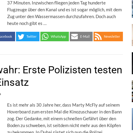
37 Minuten. Inzwischen fliegen jeden Tag hunderte
Flugzeuge über den Kanal und es ist sogar möglich, mit dem
Zug unter den Wassermassen durchzufahren. Doch auch
heute noch gibt es …
acebook
Twitter
WhatsApp
E-Mail
Newsletter
ahr: Erste Polizisten testen
Einsatz
s
Es ist mehr als 30 Jahre her, dass Marty McFly auf seinem
Hoverboard zum ersten Mal die Kinozuschauer in den Bann
zog. Der Gedanke, mit einem schnellen Gefährt über den
Boden zu schweben, ist seitdem nicht mehr aus den Köpfen
zu bekommen. In Dubai rüstet sich nun die Polizei