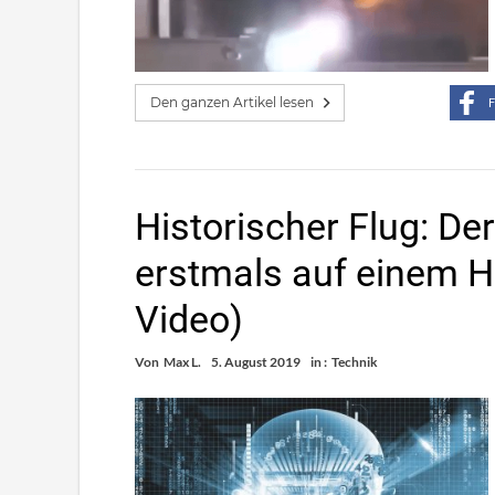
Den ganzen Artikel lesen
F
Historischer Flug: D
erstmals auf einem H
Video)
Von
Max L.
5. August 2019
in :
Technik