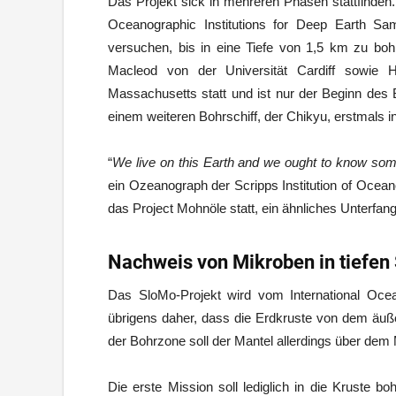
Das Projekt sick in mehreren Phasen stattfinden
Oceanographic Institutions for Deep Earth Sa
versuchen, bis in eine Tiefe von 1,5 km zu bohr
Macleod von der Universität Cardiff sowie 
Massachusetts statt und ist nur der Beginn des
einem weiteren Bohrschiff, der Chikyu, erstmals i
“
We live on this Earth and we ought to know so
ein Ozeanograph der Scripps Institution of Ocean
das Project Mohnöle statt, ein ähnliches Unterfang
Nachweis von Mikroben in tiefen
Das SloMo-Projekt wird vom International Oce
übrigens daher, dass die Erdkruste von dem äuß
der Bohrzone soll der Mantel allerdings über dem M
Die erste Mission soll lediglich in die Kruste 