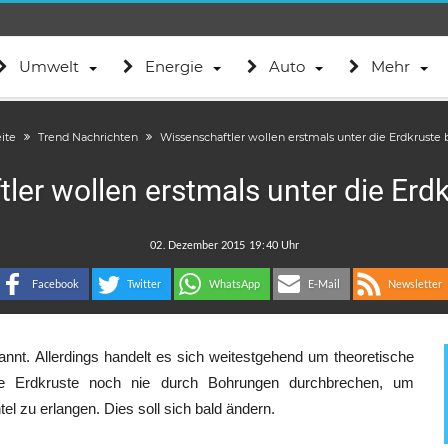
Umwelt
Energie
Auto
Mehr
eite
Trend Nachrichten
Wissenschaftler wollen erstmals unter die Erdkruste
ler wollen erstmals unter die Erd
.
:
Facebook
Twitter
WhatsApp
E-Mail
Newsletter
annt. Allerdings handelt es sich weitestgehend um theoretische
re Erdkruste noch nie durch Bohrungen durchbrechen, um
l zu erlangen. Dies soll sich bald ändern.