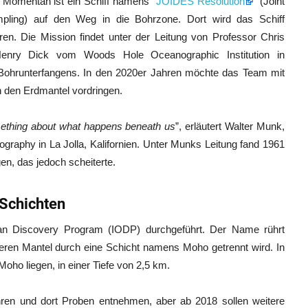
. Momentan ist ein Schiff namens “
JOIDES Resolution
” (Joint
mpling) auf den Weg in die Bohrzone. Dort wird das Schiff
en. Die Mission findet unter der Leitung von Professor Chris
Henry Dick vom Woods Hole Oceanographic Institution in
 Bohrunterfangens. In den 2020er Jahren möchte das Team mit
n den Erdmantel vordringen.
mething about what happens beneath us
”, erläutert Walter Munk,
ography in La Jolla, Kalifornien. Unter Munks Leitung fand 1961
en, das jedoch scheiterte.
 Schichten
an Discovery Program (IODP) durchgeführt. Der Name rührt
eren Mantel durch eine Schicht namens Moho getrennt wird. In
oho liegen, in einer Tiefe von 2,5 km.
bohren und dort Proben entnehmen, aber ab 2018 sollen weitere