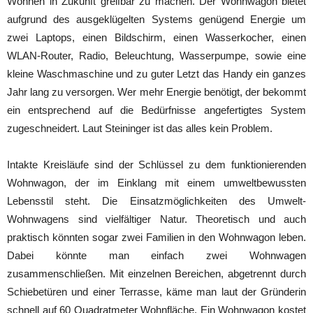
Wohnen in Zukunft greifbar zu machen. Der Wohnwagon bietet
aufgrund des ausgeklügelten Systems genügend Energie um
zwei Laptops, einen Bildschirm, einen Wasserkocher, einen
WLAN-Router, Radio, Beleuchtung, Wasserpumpe, sowie eine
kleine Waschmaschine und zu guter Letzt das Handy ein ganzes
Jahr lang zu versorgen. Wer mehr Energie benötigt, der bekommt
ein entsprechend auf die Bedürfnisse angefertigtes System
zugeschneidert. Laut Steininger ist das alles kein Problem.
Intakte Kreisläufe sind der Schlüssel zu dem funktionierenden
Wohnwagon, der im Einklang mit einem umweltbewussten
Lebensstil steht. Die Einsatzmöglichkeiten des Umwelt-
Wohnwagens sind vielfältiger Natur. Theoretisch und auch
praktisch könnten sogar zwei Familien in den Wohnwagon leben.
Dabei könnte man einfach zwei Wohnwagen
zusammenschließen. Mit einzelnen Bereichen, abgetrennt durch
Schiebetüren und einer Terrasse, käme man laut der Gründerin
schnell auf 60 Quadratmeter Wohnfläche. Ein Wohnwagon kostet