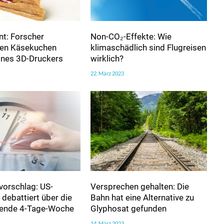
t: Forscher
Non-CO₂-Effekte: Wie
ren Käsekuchen
klimaschädlich sind Flugreisen
eines 3D-Druckers
wirklich?
22. März 2023
vorschlag: US-
Versprechen gehalten: Die
debattiert über die
Bahn hat eine Alternative zu
htende 4-Tage-Woche
Glyphosat gefunden
14. März 2023