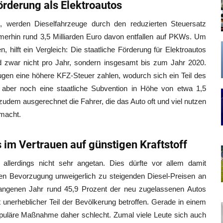
örderung als Elektroautos
e, werden Dieselfahrzeuge durch den reduzierten Steuersatz
 Immerhin rund 3,5 Milliarden Euro davon entfallen auf PKWs. Um
 hilft ein Vergleich: Die staatliche Förderung für Elektroautos
nd zwar nicht pro Jahr, sondern insgesamt bis zum Jahr 2020.
ugen eine höhere KFZ-Steuer zahlen, wodurch sich ein Teil des
bt aber noch eine staatliche Subvention in Höhe von etwa 1,5
zudem ausgerechnet die Fahrer, die das Auto oft und viel nutzen
 macht.
 im Vertrauen auf günstigen Kraftstoff
allerdings nicht sehr angetan. Dies dürfte vor allem damit
n Bevorzugung unweigerlich zu steigenden Diesel-Preisen an
rgangenen Jahr rund 45,9 Prozent der neu zugelassenen Autos
unerheblicher Teil der Bevölkerung betroffen. Gerade in einem
opuläre Maßnahme daher schlecht. Zumal viele Leute sich auch