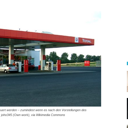
steuert werden – zumindest wenn es nach den Vorstellungen des
: joho345 (Own work), via Wikimedia Commons