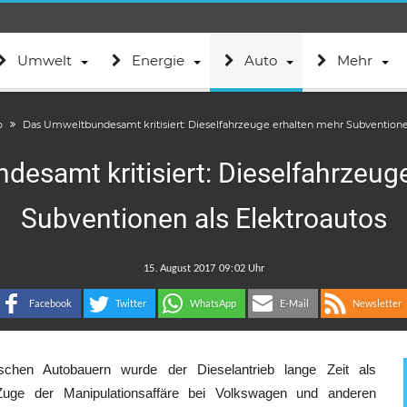
Umwelt
Energie
Auto
Mehr
o
Das Umweltbundesamt kritisiert: Dieselfahrzeuge erhalten mehr Subventionen
esamt kritisiert: Dieselfahrzeug
Subventionen als Elektroautos
.
:
Facebook
Twitter
WhatsApp
E-Mail
Newsletter
schen Autobauern wurde der Dieselantrieb lange Zeit als
 Zuge der Manipulationsaffäre bei Volkswagen und anderen