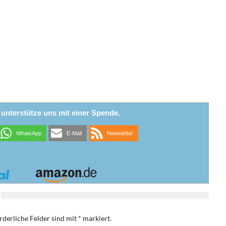
r unterstütze uns mit einer Spende.
WhatsApp
E-Mail
Newsletter
rderliche Felder sind mit
*
markiert.