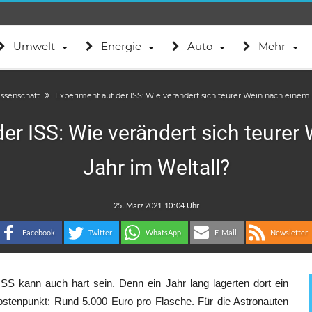
Umwelt
Energie
Auto
Mehr
ssenschaft
Experiment auf der ISS: Wie verändert sich teurer Wein nach einem 
er ISS: Wie verändert sich teure
Jahr im Weltall?
.
:
Facebook
Twitter
WhatsApp
E-Mail
Newsletter
SS kann auch hart sein. Denn ein Jahr lang lagerten dort ein
stenpunkt: Rund 5.000 Euro pro Flasche. Für die Astronauten