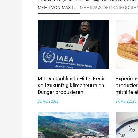
MEHR VON MAX L.
MEHR AUS DER KATEGORIE
Mit Deutschlands Hilfe: Kenia
Experimen
soll zukünftig klimaneutralen
produzie
Dünger produzieren
mithilfe 
28. März 2023
27. März 2023