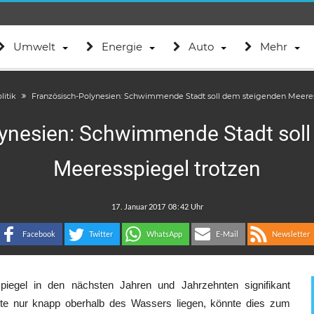
Umwelt
Energie
Auto
Mehr
litik
Französisch-Polynesien: Schwimmende Stadt soll dem steigenden Meeres
lynesien: Schwimmende Stadt soll
Meeresspiegel trotzen
.
:
Facebook
Twitter
WhatsApp
E-Mail
Newsletter
egel in den nächsten Jahren und Jahrzehnten signifikant
eute nur knapp oberhalb des Wassers liegen, könnte dies zum