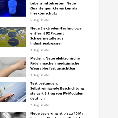
Lebensmittelresten: Neue
Quantenpunkte wirken als
Insektenschutz
5. August 2026
Neue Elektroden-Technologie
entfernt 92 Prozent
Schwermetalle aus
Industrieabwasser
3. August 2026
Medizin: Neue elektronische
Fäden machen medizinische
Wearables fast unsichtbar
3. August 2026
Test bestanden:
Selbstreinigende Beschichtung
steigert Ertrag von PV-Modulen
deutlich
2. August 2026
Neue Legierung ist bis zu 10 Mal