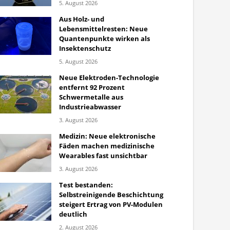
5. August 2026
Aus Holz- und
Lebensmittelresten: Neue
Quantenpunkte wirken als
Insektenschutz
5. August 2026
Neue Elektroden-Technologie
entfernt 92 Prozent
Schwermetalle aus
Industrieabwasser
3. August 2026
Medizin: Neue elektronische
Fäden machen medizinische
Wearables fast unsichtbar
3. August 2026
Test bestanden:
Selbstreinigende Beschichtung
steigert Ertrag von PV-Modulen
deutlich
2. August 2026