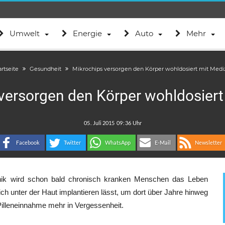
Umwelt
Energie
Auto
Mehr
artseite
Gesundheit
Mikrochips versorgen den Körper wohldosiert mit Medi
versorgen den Körper wohldosiert
.
:
Facebook
Twitter
WhatsApp
E-Mail
Newsletter
nik wird schon bald chronisch kranken Menschen das Leben
ich unter der Haut implantieren lässt, um dort über Jahre hinweg
illeneinnahme mehr in Vergessenheit.