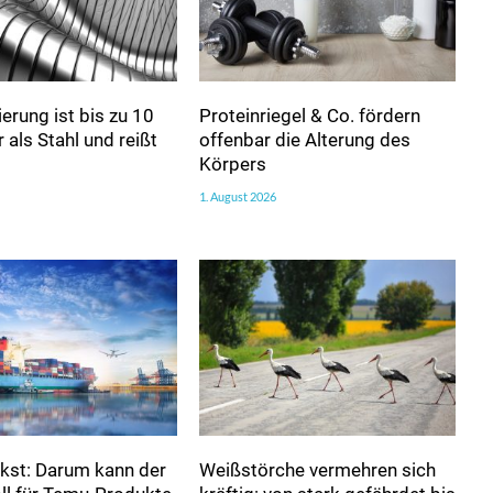
erung ist bis zu 10
Proteinriegel & Co. fördern
 als Stahl und reißt
offenbar die Alterung des
Körpers
1. August 2026
kst: Darum kann der
Weißstörche vermehren sich