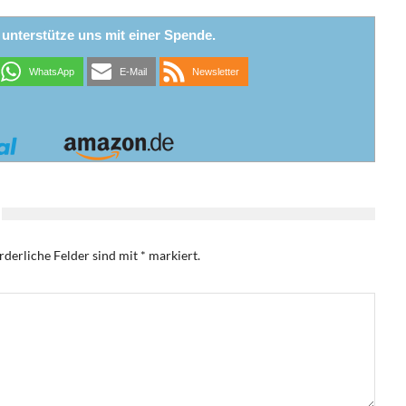
r unterstütze uns mit einer Spende.
WhatsApp
E-Mail
Newsletter
rderliche Felder sind mit
*
markiert.