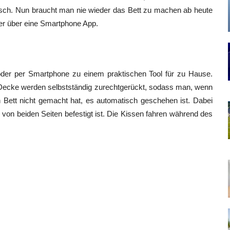
tisch. Nun braucht man nie wieder das Bett zu machen ab heute
der über eine Smartphone App.
der per Smartphone zu einem praktischen Tool für zu Hause.
d Decke werden selbstständig zurechtgerückt, sodass man, wenn
Bett nicht gemacht hat, es automatisch geschehen ist. Dabei
von beiden Seiten befestigt ist. Die Kissen fahren während des