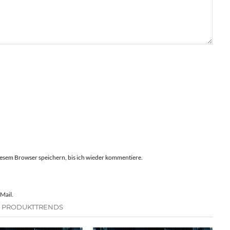
esem Browser speichern, bis ich wieder kommentiere.
Mail.
E PRODUKTTRENDS