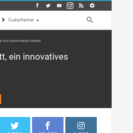
Gutscheine
s sich automatisch bettet
, ein innovatives