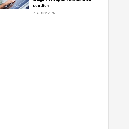
steigert Ertrag von PV-Modulen
deutlich
2. August 2026