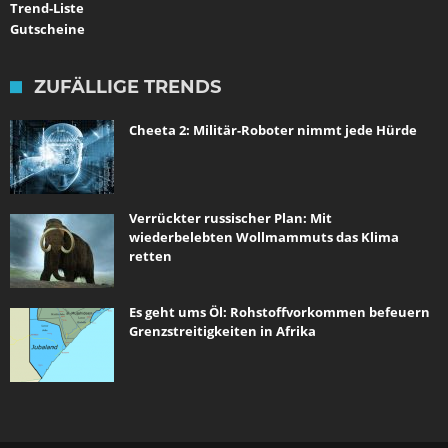
Trend-Liste
Gutscheine
ZUFÄLLIGE TRENDS
Cheeta 2: Militär-Roboter nimmt jede Hürde
Verrückter russischer Plan: Mit
wiederbelebten Wollmammuts das Klima
retten
Es geht ums Öl: Rohstoffvorkommen befeuern
Grenzstreitigkeiten in Afrika