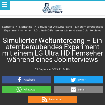
Startseite
Marketing
Simulierter Weltuntergang – Ein atemberaubendes
Experiment mit einem LG Ultra HD Fernseher während eines Jobinterviews
Simulierter Weltuntergang – Ein
atemberaubendes Experiment
mit einem LG Ultra HD Fernseher
während eines Jobinterviews
.
:
Facebook
Twitter
WhatsApp
E-Mail
Newsletter