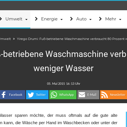
Umwelt
Energie
Auto
Mehr
mwelt
Yirego Drumi: Fuß-betriebene Waschmaschine verbraucht 80 Prozent 
ß-betriebene Waschmaschine verb
weniger Wasser
.
:
Facebook
Twitter
WhatsApp
E-Mail
Newsletter
ser sparen möchte, der muss oftmals auf die gute alte
n kann, die Wäsche per Hand im Waschbecken oder unter der