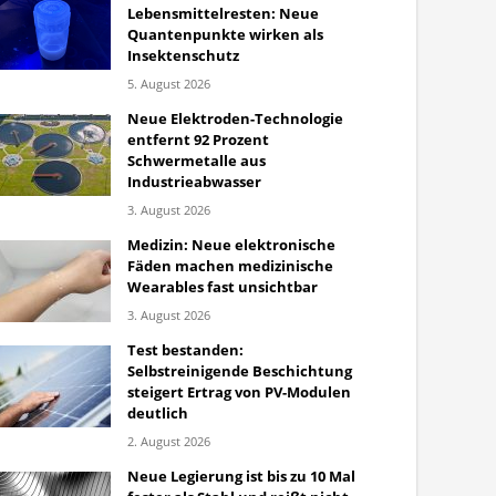
Lebensmittelresten: Neue
Quantenpunkte wirken als
Insektenschutz
5. August 2026
Neue Elektroden-Technologie
entfernt 92 Prozent
Schwermetalle aus
Industrieabwasser
3. August 2026
Medizin: Neue elektronische
Fäden machen medizinische
Wearables fast unsichtbar
3. August 2026
Test bestanden:
Selbstreinigende Beschichtung
steigert Ertrag von PV-Modulen
deutlich
2. August 2026
Neue Legierung ist bis zu 10 Mal