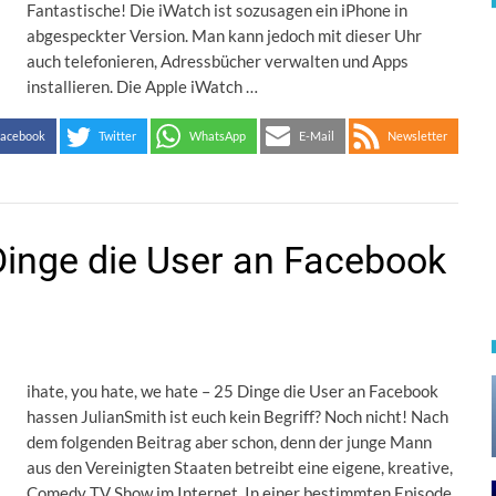
Fantastische! Die iWatch ist sozusagen ein iPhone in
abgespeckter Version. Man kann jedoch mit dieser Uhr
auch telefonieren, Adressbücher verwalten und Apps
installieren. Die Apple iWatch …
acebook
Twitter
WhatsApp
E-Mail
Newsletter
inge die User an Facebook
ihate, you hate, we hate – 25 Dinge die User an Facebook
hassen JulianSmith ist euch kein Begriff? Noch nicht! Nach
dem folgenden Beitrag aber schon, denn der junge Mann
aus den Vereinigten Staaten betreibt eine eigene, kreative,
Comedy TV Show im Internet. In einer bestimmten Episode