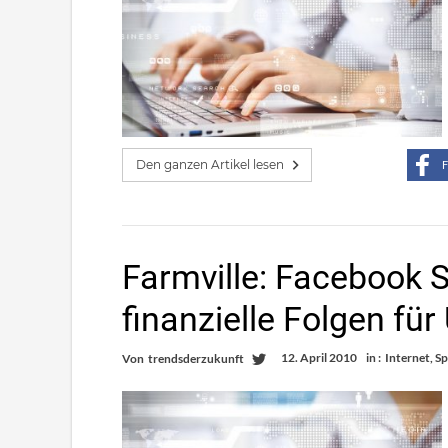
Den ganzen Artikel lesen
F
Farmville: Facebook 
finanzielle Folgen fü
12. April 2010
in :
Internet
,
Sp
Von
trendsderzukunft