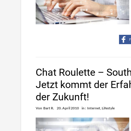
F
Chat Roulette – South
Jetzt kommt der Erfa
der Zukunft!
Von
Bart R.
20. April 2010
in :
Internet
,
Lifestyle