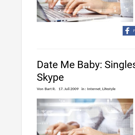
F
Date Me Baby: Singles
Skype
Von
Bart R.
17. Juli 2009
in :
Internet
,
Lifestyle