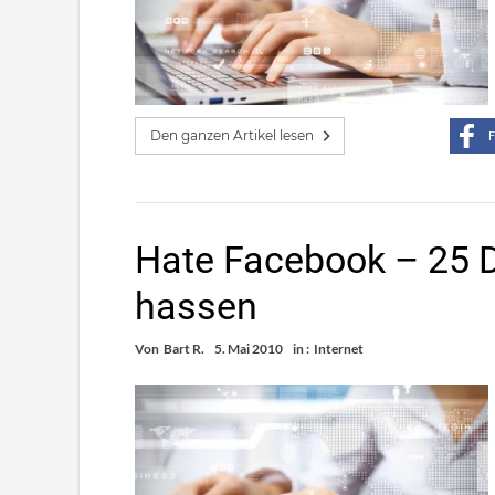
Den ganzen Artikel lesen
F
Hate Facebook – 25 D
hassen
Von
Bart R.
5. Mai 2010
in :
Internet