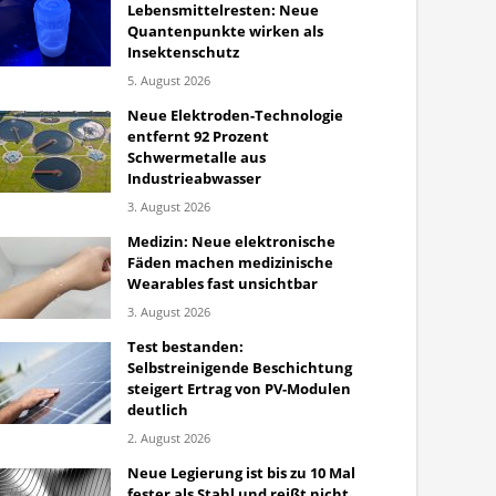
Lebensmittelresten: Neue
Quantenpunkte wirken als
Insektenschutz
5. August 2026
Neue Elektroden-Technologie
entfernt 92 Prozent
Schwermetalle aus
Industrieabwasser
3. August 2026
Medizin: Neue elektronische
Fäden machen medizinische
Wearables fast unsichtbar
3. August 2026
Test bestanden:
Selbstreinigende Beschichtung
steigert Ertrag von PV-Modulen
deutlich
2. August 2026
Neue Legierung ist bis zu 10 Mal
fester als Stahl und reißt nicht