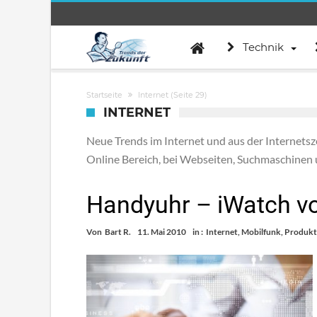
Technik
Startseite
Internet
(Seite 29)
INTERNET
Neue Trends im Internet und aus der Internets
Online Bereich, bei Webseiten, Suchmaschinen 
Handyuhr – iWatch v
Von
Bart R.
11. Mai 2010
in :
Internet
,
Mobilfunk
,
Produkt