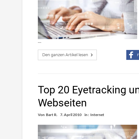
…
Den ganzen Artikel lesen
F
Top 20 Eyetracking un
Webseiten
Von
Bart R.
7. April 2010
in :
Internet