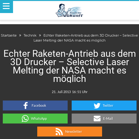
Startseite
Technik
Echter Raketen-Antrieb aus dem 3D Drucker – Selective
Laser Melting der NASA macht es möglich
Echter Raketen-Antrieb aus dem
3D Drucker – Selective Laser
Melting der NASA macht es
möglich
.
:
Facebook
Twitter
WhatsApp
E-Mail
Newsletter