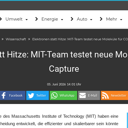
Umwelt
Energie
Auto
Mehr
Wissenschaft
Elektronen statt Hitze: MIT-Team testet neue Moleküle für C
tt Hitze: MIT-Team testet neue Mo
Capture
.
:
Facebook
Twitter
WhatsApp
E-Mail
Newsletter
e des Massachusetts Institute of Technology (MIT) haben eine
ung entwickelt, die effizienter und skalierbarer sein könnte