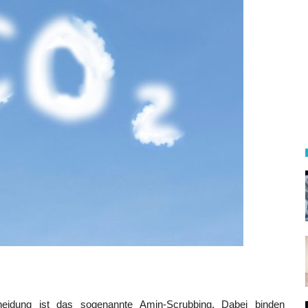
heidung ist das sogenannte Amin-Scrubbing. Dabei binden