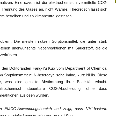
ativen. Eine davon ist die elektrochemisch vermittelte CO2-
 Trennung des Gases an, nicht Wärme. Theoretisch lässt sich
om betreiben und so klimaneutral gestalten.
lem: Die meisten nutzen Sorptionsmittel, die unter stark
stehen unerwünschte Nebenreaktionen mit Sauerstoff, die die
 verkürzen.
d den Doktoranden Fang-Yu Kuo vom Department of Chemical
n Sorptionsmitteln: N-heterocyclische Imine, kurz NHIs. Diese
r, was eine gezielte Abstimmung ihrer Basizität erlaubt.
ktrochemisch steuerbare CO2-Abscheidung, ohne dass
nreaktionen auslösen würden.
den EMCC-Anwendungsbereich und zeigt, dass NHI-basierte
nnung moduliert werden können
„, erklärt Kuo.