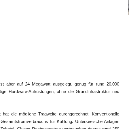
 ist aber auf 24 Megawatt ausgelegt, genug für rund 20.000
ige Hardware-Aufrüstungen, ohne die Grundinfrastruktur neu
t hat die mögliche Tragweite durchgerechnet. Konventionelle
s Gesamtstromverbrauchs für Kühlung. Unterseeische Anlagen
Zehntel. Chinas Rechenzentren verbrauchen derzeit rund 250