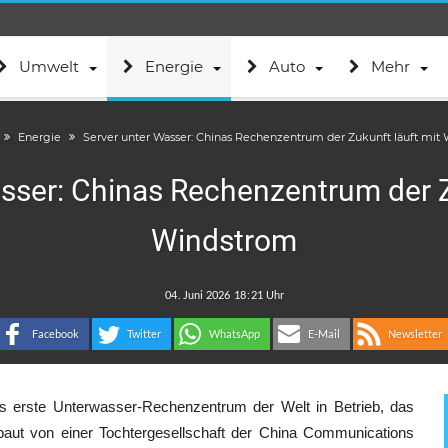
Umwelt
Energie
Auto
Mehr
Energie
Server unter Wasser: Chinas Rechenzentrum der Zukunft läuft mit
sser: Chinas Rechenzentrum der Z
Windstrom
.
:
Facebook
Twitter
WhatsApp
E-Mail
Newsletter
as erste Unterwasser-Rechenzentrum der Welt in Betrieb, das
ebaut von einer Tochtergesellschaft der China Communications