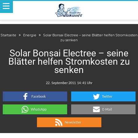
Startseite
Energie
Solar Bonsai Electree – seine Blätter helfen Stromkosten
zu senken
Solar Bonsai Electree – seine
Blätter helfen Stromkosten zu
senken
.
:
Facebook
Twitter
WhatsApp
E-Mail
Newsletter