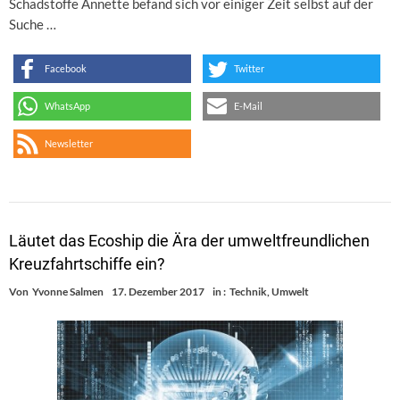
Schadstoffe Annette befand sich vor einiger Zeit selbst auf der
Suche …
Facebook
Twitter
WhatsApp
E-Mail
Newsletter
Läutet das Ecoship die Ära der umweltfreundlichen
Kreuzfahrtschiffe ein?
Von
Yvonne Salmen
17. Dezember 2017
in :
Technik
,
Umwelt