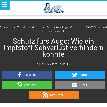
Startseite
Trend Nachrichten
Schutz fürs Auge: Wie ein Impfstoff Sehverlust
verhindern könnte
Schutz fürs Auge: Wie ein
Impfstoff Sehverlust verhindern
könnte
.
:
Facebook
Twitter
WhatsApp
E-Mail
Newsletter