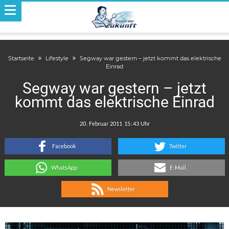
Startseite
Lifestyle
Segway war gestern – jetzt kommt das elektrische
Einrad
Segway war gestern – jetzt
kommt das elektrische Einrad
.
:
Facebook
Twitter
WhatsApp
E-Mail
Newsletter