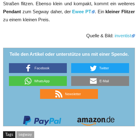
Straßen flitzen. Ebenso klein und kompakt, kommt ein weiteres
Pendant
zum Segway daher, der
Ewee PT
. Ein
kleiner Flitzer
zu einem kleinen Preis.
Quelle & Bild:
inventist
Teile den Artikel oder unterstütze uns mit einer Spende.
Facebook
Twitter
WhatsApp
E-Mail
Newsletter
Tags
segway