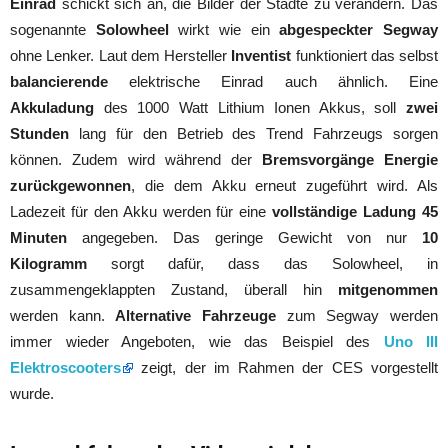
Einrad
schickt sich an, die Bilder der Städte zu verändern. Das
sogenannte
Solowheel
wirkt wie ein
abgespeckter Segway
ohne Lenker. Laut dem Hersteller
Inventist
funktioniert das selbst
balancierende
elektrische Einrad auch ähnlich. Eine
Akkuladung
des 1000 Watt Lithium Ionen Akkus, soll
zwei
Stunden
lang für den Betrieb des Trend Fahrzeugs sorgen
können. Zudem wird während der
Bremsvorgänge Energie
zurückgewonnen
, die dem Akku erneut zugeführt wird. Als
Ladezeit für den Akku werden für eine
vollständige Ladung 45
Minuten
angegeben. Das geringe Gewicht von nur
10
Kilogramm
sorgt dafür, dass das Solowheel, in
zusammengeklappten Zustand, überall hin
mitgenommen
werden kann.
Alternative Fahrzeuge
zum Segway werden
immer wieder Angeboten, wie das Beispiel des
Uno III
Elektroscooters
zeigt, der im Rahmen der CES vorgestellt
wurde.