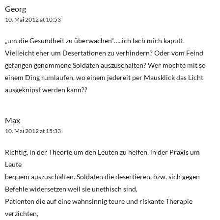
Georg
10. Mai 2012 at 10:53
„um die Gesundheit zu überwachen“…..ich lach mich kaputt.
Vielleicht eher um Desertationen zu verhindern? Oder vom Feind
gefangen genommene Soldaten auszuschalten? Wer möchte mit so
einem Ding rumlaufen, wo einem jedereit per Mausklick das Licht
ausgeknipst werden kann??
Max
10. Mai 2012 at 15:33
Richtig, in der Theorie um den Leuten zu helfen, in der Praxis um
Leute
bequem auszuschalten. Soldaten die desertieren, bzw. sich gegen
Befehle widersetzen weil sie unethisch sind,
Patienten die auf eine wahnsinnig teure und riskante Therapie
verzichten,