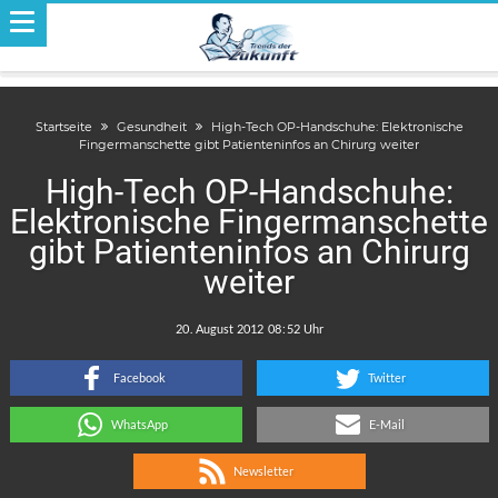
Startseite
Gesundheit
High-Tech OP-Handschuhe: Elektronische
Fingermanschette gibt Patienteninfos an Chirurg weiter
High-Tech OP-Handschuhe:
Elektronische Fingermanschette
gibt Patienteninfos an Chirurg
weiter
.
:
Facebook
Twitter
WhatsApp
E-Mail
Newsletter