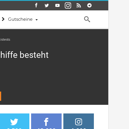
Gutscheine
istests
iffe besteht