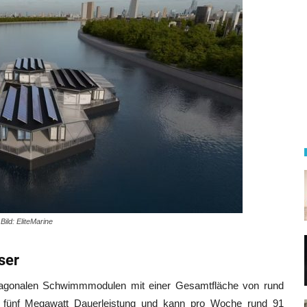
Bild: EliteMarine
ser
agonalen Schwimmmodulen mit einer Gesamtfläche von rund
zu fünf Megawatt Dauerleistung und kann pro Woche rund 91