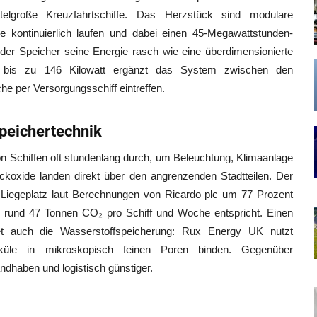
ttelgroße Kreuzfahrtschiffe. Das Herzstück sind modulare
ie kontinuierlich laufen und dabei einen 45-Megawattstunden-
 der Speicher seine Energie rasch wie eine überdimensionierte
t bis zu 146 Kilowatt ergänzt das System zwischen den
he per Versorgungsschiff eintreffen.
peichertechnik
von Schiffen oft stundenlang durch, um Beleuchtung, Klimaanlage
koxide landen direkt über den angrenzenden Stadtteilen. Der
iegeplatz laut Berechnungen von Ricardo plc um 77 Prozent
s rund 47 Tonnen CO₂ pro Schiff und Woche entspricht. Einen
tet auch die Wasserstoffspeicherung: Rux Energy UK nutzt
leküle in mikroskopisch feinen Poren binden. Gegenüber
ndhaben und logistisch günstiger.