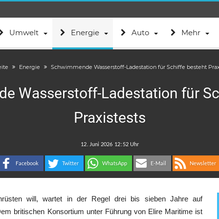
Umwelt
Energie
Auto
Mehr
eite
Energie
Schwimmende Wasserstoff-Ladestation für Schiffe besteht Prax
 Wasserstoff-Ladestation für Sch
Praxistests
.
:
Facebook
Twitter
WhatsApp
E-Mail
Newsletter
rüsten will, wartet in der Regel drei bis sieben Jahre auf
 britischen Konsortium unter Führung von Elire Maritime ist