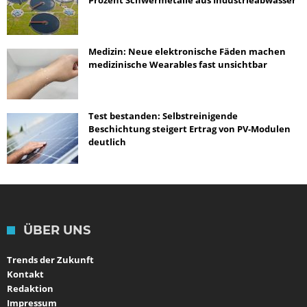
Prozent Schwermetalle aus Industrieabwasser
Medizin: Neue elektronische Fäden machen
medizinische Wearables fast unsichtbar
Test bestanden: Selbstreinigende
Beschichtung steigert Ertrag von PV-Modulen
deutlich
ÜBER UNS
Trends der Zukunft
Kontakt
Redaktion
Impressum