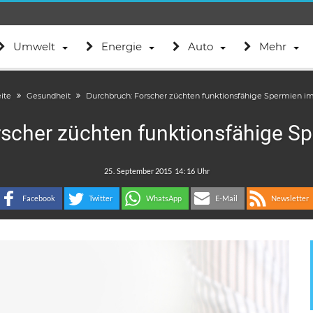
Umwelt
Energie
Auto
Mehr
eite
Gesundheit
Durchbruch: Forscher züchten funktionsfähige Spermien i
scher züchten funktionsfähige S
.
:
Facebook
Twitter
WhatsApp
E-Mail
Newsletter