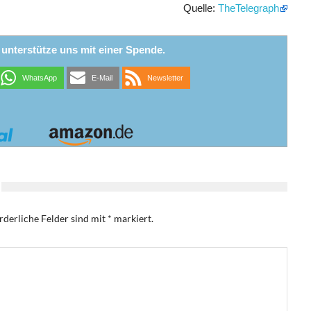
Quelle:
TheTelegraph
r unterstütze uns mit einer Spende.
WhatsApp
E-Mail
Newsletter
rderliche Felder sind mit
*
markiert.