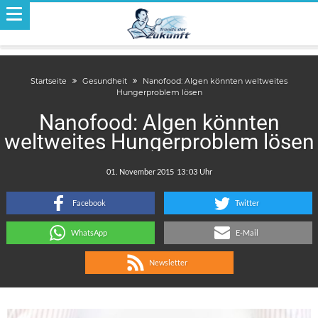
Startseite
Gesundheit
Nanofood: Algen könnten weltweites
Hungerproblem lösen
Nanofood: Algen könnten
weltweites Hungerproblem lösen
.
:
Facebook
Twitter
WhatsApp
E-Mail
Newsletter