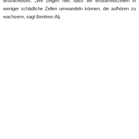
Brustkrebses. „Wir zeigen hier, dass wir Brustkrebszellen in
weniger schädliche Zellen umwandeln können, die aufhören zu
wachsen», sagt Bentires-Alj.