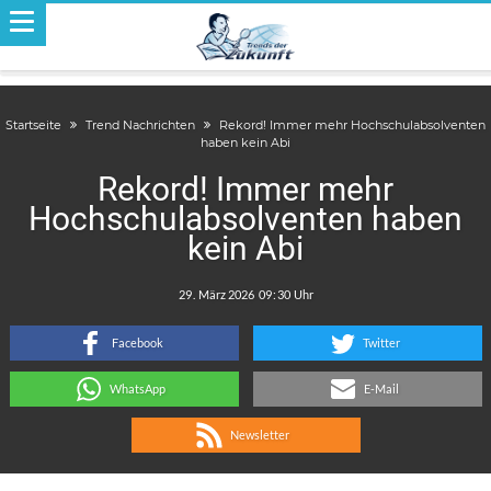
Startseite
Trend Nachrichten
Rekord! Immer mehr Hochschulabsolventen
haben kein Abi
Rekord! Immer mehr
Hochschulabsolventen haben
kein Abi
.
:
Facebook
Twitter
WhatsApp
E-Mail
Newsletter