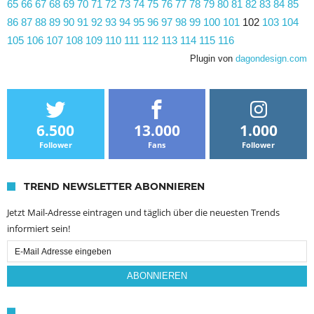
65
66
67
68
69
70
71
72
73
74
75
76
77
78
79
80
81
82
83
84
85
86
87
88
89
90
91
92
93
94
95
96
97
98
99
100
101
102
103
104
105
106
107
108
109
110
111
112
113
114
115
116
Plugin von
dagondesign.com
6.500
13.000
1.000
Follower
Fans
Follower
TREND NEWSLETTER ABONNIEREN
Jetzt Mail-Adresse eintragen und täglich über die neuesten Trends
informiert sein!
Email
Subscription
ABONNIEREN