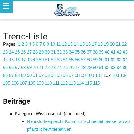
Trend-Liste
Pages:
1
2
3
4
5
6
7
8
9
10
11
12
13
14
15
16
17
18
19
20
21
22
23
24
25
26
27
28
29
30
31
32
33
34
35
36
37
38
39
40
41
42
43
44
45
46
47
48
49
50
51
52
53
54
55
56
57
58
59
60
61
62
63
64
65
66
67
68
69
70
71
72
73
74
75
76
77
78
79
80
81
82
83
84
85
86
87
88
89
90
91
92
93
94
95
96
97
98
99
100
101
102
103
104
105
106
107
108
109
110
111
112
113
114
115
116
Beiträge
Kategorie: Wissenschaft (continued)
Nährstoffvergleich: Kuhmilch schneidet besser ab als
pflanzliche Alternativen