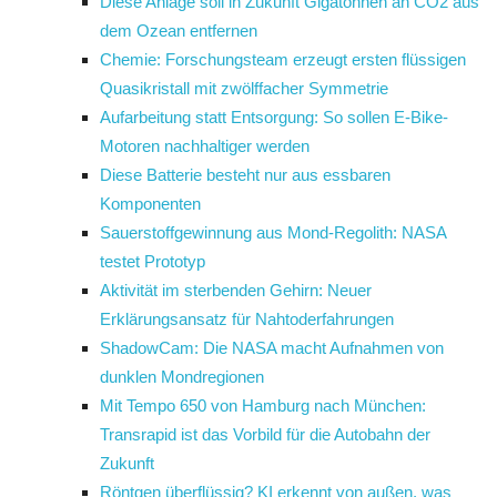
Diese Anlage soll in Zukunft Gigatonnen an CO2 aus
dem Ozean entfernen
Chemie: Forschungsteam erzeugt ersten flüssigen
Quasikristall mit zwölffacher Symmetrie
Aufarbeitung statt Entsorgung: So sollen E-Bike-
Motoren nachhaltiger werden
Diese Batterie besteht nur aus essbaren
Komponenten
Sauerstoffgewinnung aus Mond-Regolith: NASA
testet Prototyp
Aktivität im sterbenden Gehirn: Neuer
Erklärungsansatz für Nahtoderfahrungen
ShadowCam: Die NASA macht Aufnahmen von
dunklen Mondregionen
Mit Tempo 650 von Hamburg nach München:
Transrapid ist das Vorbild für die Autobahn der
Zukunft
Röntgen überflüssig? KI erkennt von außen, was