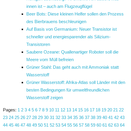
innen ist – auch am Flugzeugflügel
Beer Bots: Diese kleinen Helfer sollen den Prozess
des Bierbrauens beschleunigen
Auf Basis von Germanium: Neuer Transistor ist
schneller und energiesparender als Silizium-
Transistoren
Saubere Ozeane: Quallenartiger Roboter soll die
Meere vom Müll befreien
Grüner Stahl: Das geht auch mit Ammoniak statt
Wasserstoff
Grüner Wasserstoff: Afrika-Atlas soll Länder mit den
besten Bedingungen für umweltfreundlichen
Wasserstoff zeigen
Pages:
1
2
3
4
5
6
7
8
9
10
11
12
13
14
15
16
17
18
19
20
21
22
23
24
25
26
27
28
29
30
31
32
33
34
35
36
37
38
39
40
41
42
43
44
45
46
47
48
49
50
51
52
53
54
55
56
57
58
59
60
61
62
63
64