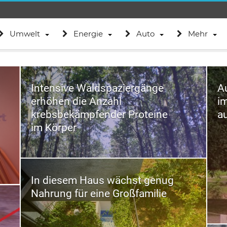
Umwelt
Energie
Auto
Mehr
Intensive Waldspaziergänge
A
erhöhen die Anzahl
i
krebsbekämpfender Proteine
a
im Körper
In diesem Haus wächst genug
Nahrung für eine Großfamilie