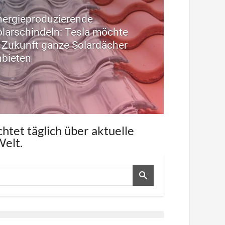
nergieproduzierende
olarschindeln: Tesla möchte
n Zukunft ganze Solardächer
nbieten
tet täglich über aktuelle
Welt.