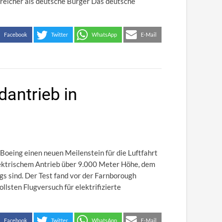
 reicher als deutsche Bürger Das deutsche
Facebook
Twitter
WhatsApp
E-Mail
dantrieb in
eing einen neuen Meilenstein für die Luftfahrt
elektrischem Antrieb über 9.000 Meter Höhe, dem
s sind. Der Test fand vor der Farnborough
llsten Flugversuch für elektrifizierte
Facebook
Twitter
WhatsApp
E-Mail