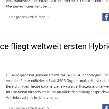
eine Handvoll Superreiche nach oben verzerrt. Die Griechen sind
Medianvermögen liegt bei …
Den ganzen Artikel lesen
e fliegt weltweit ersten Hybri
GE Aerospace hat gemeinsam mit NASA, BETA Technologies und Bo
erreicht: Eine modifizierte Saab 340B flog erstmals mit hybrid
Bereich, in dem heute kommerzielle Passagierflugzeuge unterweg
International Airshow statt und markiert den bislang anspruchsvo
Antriebssysteme in der zivilen …
Den ganzen Artikel lesen