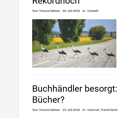
Rekordhoch
Von
Yvonne Salmen
26. Juli 2026
in :
Umwelt
Buchhändler besorgt: 
Bücher?
Von
Yvonne Salmen
25. Juli 2026
in :
Internet
,
Trend Nachr