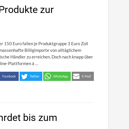
-Produkte zur
 150 Euro fallen je Produktgruppe 3 Euro Zoll
l massenhafte Billigimporte von alltäglichem
ische Händler zu erreichen. Doch nach knapp über
line-Plattformen à …
Facebook
Twitter
WhatsApp
E-Mail
hrdet bis zum