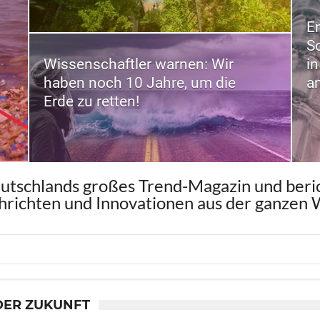
E
S
Wissenschaftler warnen: Wir
i
haben noch 10 Jahre, um die
a
Erde zu retten!
wagen ist reif für die Serienproduktion
eutschlands großes Trend-Magazin und berich
richten und Innovationen aus der ganzen 
DER ZUKUNFT