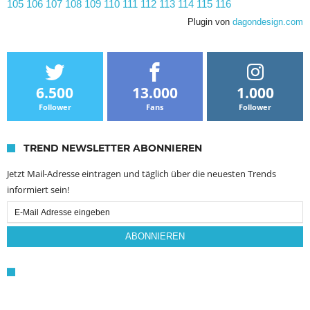
105
106
107
108
109
110
111
112
113
114
115
116
Plugin von
dagondesign.com
6.500
13.000
1.000
Follower
Fans
Follower
TREND NEWSLETTER ABONNIEREN
Jetzt Mail-Adresse eintragen und täglich über die neuesten Trends
informiert sein!
Email
Subscription
ABONNIEREN