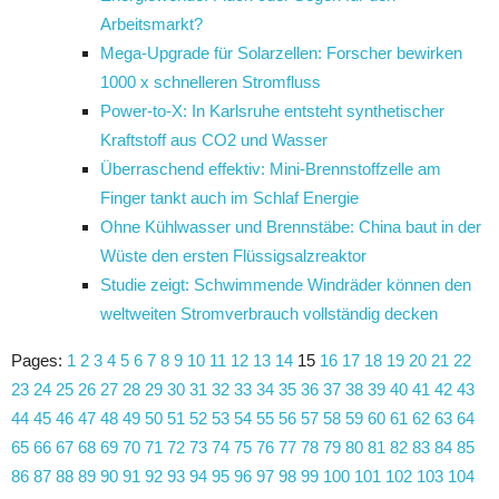
Arbeitsmarkt?
Mega-Upgrade für Solarzellen: Forscher bewirken
1000 x schnelleren Stromfluss
Power-to-X: In Karlsruhe entsteht synthetischer
Kraftstoff aus CO2 und Wasser
Überraschend effektiv: Mini-Brennstoffzelle am
Finger tankt auch im Schlaf Energie
Ohne Kühlwasser und Brennstäbe: China baut in der
Wüste den ersten Flüssigsalzreaktor
Studie zeigt: Schwimmende Windräder können den
weltweiten Stromverbrauch vollständig decken
Pages:
1
2
3
4
5
6
7
8
9
10
11
12
13
14
15
16
17
18
19
20
21
22
23
24
25
26
27
28
29
30
31
32
33
34
35
36
37
38
39
40
41
42
43
44
45
46
47
48
49
50
51
52
53
54
55
56
57
58
59
60
61
62
63
64
65
66
67
68
69
70
71
72
73
74
75
76
77
78
79
80
81
82
83
84
85
86
87
88
89
90
91
92
93
94
95
96
97
98
99
100
101
102
103
104