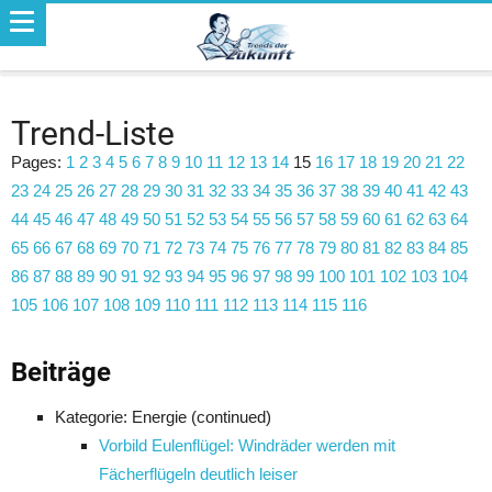
Trend-Liste
Pages:
1
2
3
4
5
6
7
8
9
10
11
12
13
14
15
16
17
18
19
20
21
22
23
24
25
26
27
28
29
30
31
32
33
34
35
36
37
38
39
40
41
42
43
44
45
46
47
48
49
50
51
52
53
54
55
56
57
58
59
60
61
62
63
64
65
66
67
68
69
70
71
72
73
74
75
76
77
78
79
80
81
82
83
84
85
86
87
88
89
90
91
92
93
94
95
96
97
98
99
100
101
102
103
104
105
106
107
108
109
110
111
112
113
114
115
116
Beiträge
Kategorie: Energie (continued)
Vorbild Eulenflügel: Windräder werden mit
Fächerflügeln deutlich leiser